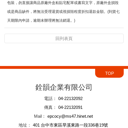
包裝，勿直接讓商品原廠外盒粘貼宅配單或書寫文字，原廠外盒損毀
或是商品缺件，將無法受理退貨或視損毀程度折扣退款金額。
(
到貨七
天期限內申請，逾期未辦理將無法銷退。
)
回列表頁
TOP
銓韻企業有限公司
電話
：
04-22132092
傳真
：
04-22132091
Mail
：
epcocy@ms47.hinet.net
地址
：
401 台中市東區旱溪東路一段336巷19號