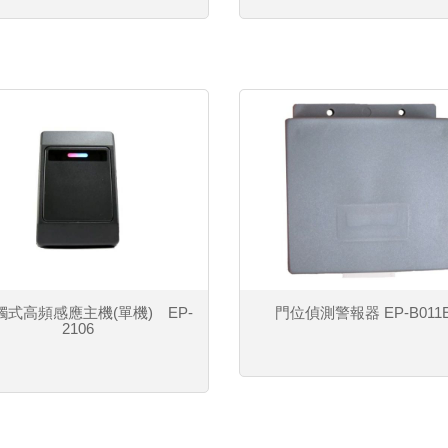
觸式高頻感應主機(單機) EP-
門位偵測警報器 EP-B011E
2106