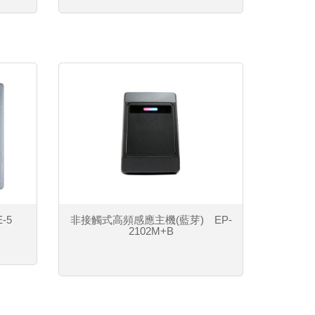
-5
非接觸式高頻感應主機(藍芽) EP-
2102M+B